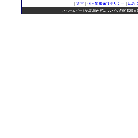
｜
運営
｜
個人情報保護ポリシー
｜
広告
本ホームページの記載内容についての無断転載を禁じます。Copyrigh