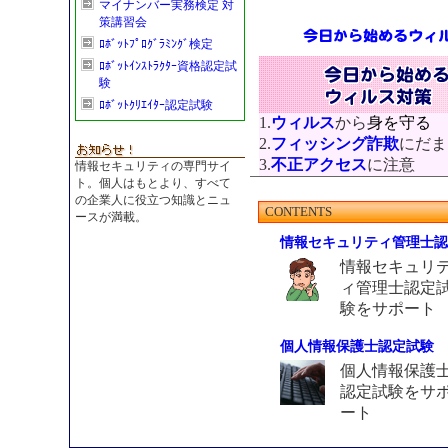
マイナンバー実務検定 対
策講習会
ﾛﾎﾞｯﾄﾌﾟﾛｸﾞﾗﾐﾝｸﾞ検定
ﾛﾎﾞｯﾄｲﾝｽﾄﾗｸﾀｰ資格認定試
験
ﾛﾎﾞｯﾄｸﾘｴｲﾀｰ認定試験
1.
ウィルス
から
身を守る
2.
フィッシング詐欺
にだま
3.
不正アクセス
に注意
情報セキュリティの専門サイ
ト。個人はもとより、すべて
の企業人に役立つ知識とニュ
CONTENTS
ースが満載。
情報セキュリティ管理士認
情報セキュリ
ィ管理士認定
験をサポート
個人情報保護士認定試験
個人情報保護
認定試験をサ
ート